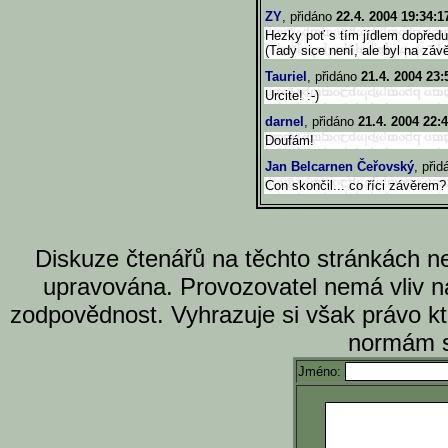
ZY
, přidáno
22.4. 2004 19:34:1
Hezky poť s tím jídlem dopředu
(Tady sice není, ale byl na záv
Tauriel
, přidáno
21.4. 2004 23:
Urcite! :-)
darnel
, přidáno
21.4. 2004 22:
Doufám!
Jan Belcarnen Čeřovský
, při
Con skončil... co říci závěrem
Diskuze čtenářů na těchto stránkách n
upravována. Provozovatel nemá vliv n
zodpovědnost. Vyhrazuje si však právo k
normám s
Jméno: