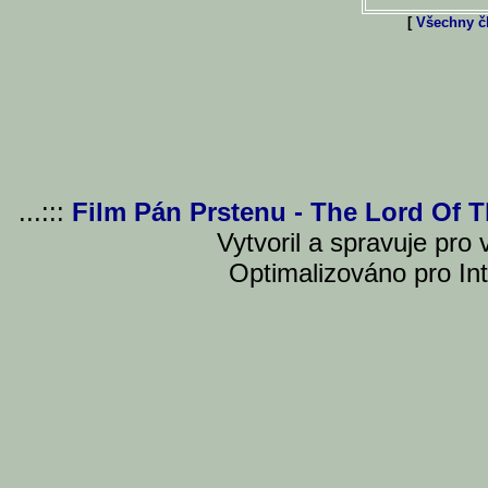
[
Všechny čl
...:::
Film Pán Prstenu - The Lord Of 
Vytvoril a spravuje pro
Optimalizováno pro Int