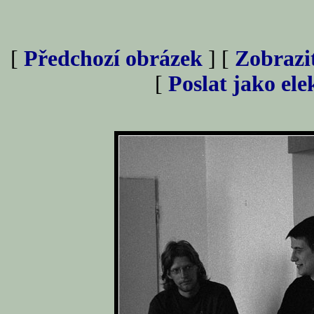
[
Předchozí obrázek
] [
Zobrazi
[
Poslat jako el