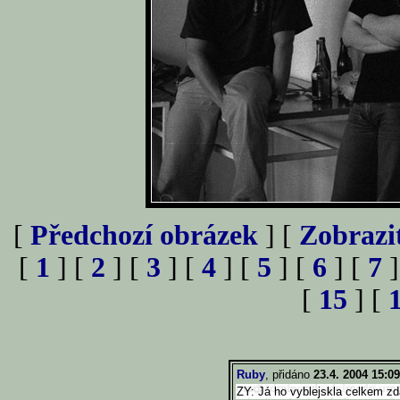
[
Předchozí obrázek
] [
Zobrazi
[
1
] [
2
] [
3
] [
4
] [
5
] [
6
] [
7
]
[
15
] [
Ruby
, přidáno
23.4. 2004 15:09
ZY: Já ho vyblejskla celkem zda