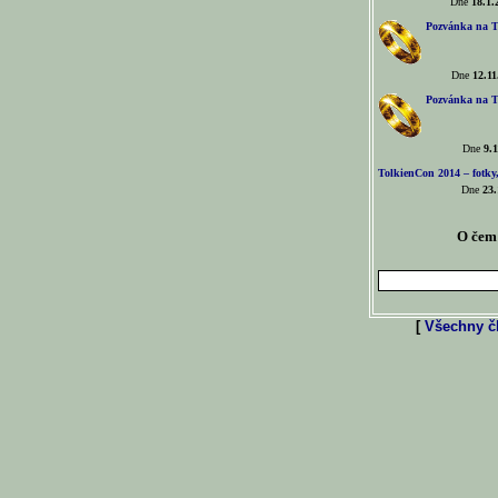
Dne
18.1.
Pozvánka na T
Dne
12.11
Pozvánka na T
Dne
9.1
TolkienCon 2014 – fotky,
Dne
23.
O čem 
[
Všechny čl