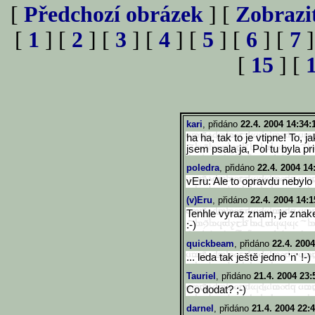
[
Předchozí obrázek
] [
Zobrazi
[
1
] [
2
] [
3
] [
4
] [
5
] [
6
] [
7
]
[
15
] [
kari
, přidáno
22.4. 2004 14:34:
ha ha, tak to je vtipne! To,
jsem psala ja, Pol tu byla p
poledra
, přidáno
22.4. 2004 14
vEru: Ale to opravdu nebyl
(v)Eru
, přidáno
22.4. 2004 14:1
Tenhle vyraz znam, je znak
:-)
quickbeam
, přidáno
22.4. 2004
... leda tak ještě jedno 'n' !-)
Tauriel
, přidáno
21.4. 2004 23:
Co dodat? ;-)
darnel
, přidáno
21.4. 2004 22: