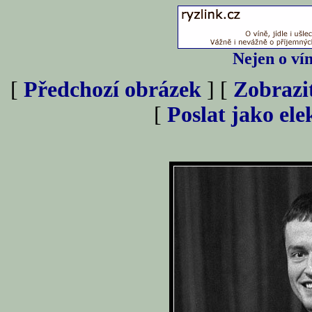
Nejen o vín
[
Předchozí obrázek
] [
Zobrazi
[
Poslat jako el