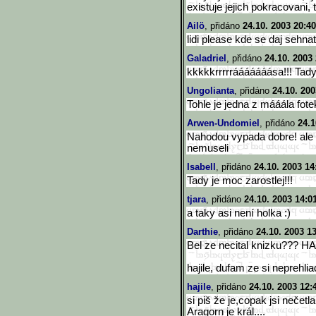
existuje jejich pokracovani, t
Ailö
, přidáno
24.10. 2003 20:40
lidi please kde se daj sehna
Galadriel
, přidáno
24.10. 2003
kkkkkrrrrrááááááása!!! Tad
Ungolianta
, přidáno
24.10. 200
Tohle je jedna z mááála fot
Arwen-Undomiel
, přidáno
24.1
Nahodou vypada dobre! ale t
nemuseli
Isabell
, přidáno
24.10. 2003 14
Tady je moc zarostlej!!!
tjara
, přidáno
24.10. 2003 14:0
a taky asi není holka :)
Darthie
, přidáno
24.10. 2003 1
Bel ze necital knizku??
hajile, dufam ze si neprehliad
hajile
, přidáno
24.10. 2003 12:
si piš že je,copak jsi nečet
Aragorn je král....