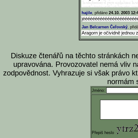
hajile
, přidáno
24.10. 2003 12:
jéééééééééééééééééééééé
Jan Belcarnen Čeřovský
, při
Aragorn je očividně jednou z
Diskuze čtenářů na těchto stránkách n
upravována. Provozovatel nemá vliv n
zodpovědnost. Vyhrazuje si však právo k
normám s
Jméno:
Přepiš heslo