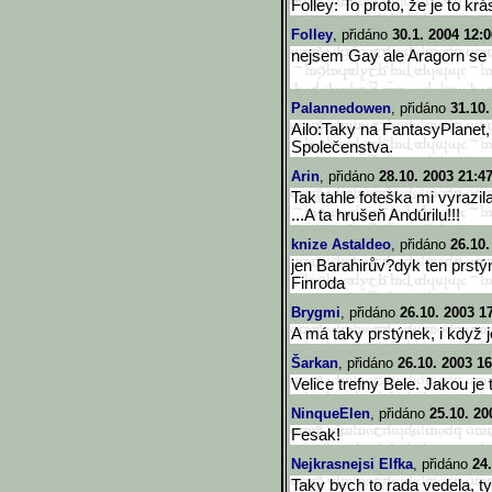
Folley: To proto, že je to krá
Folley
, přidáno
30.1. 2004 12:0
nejsem Gay ale Aragorn se m
Palannedowen
, přidáno
31.10.
Ailo:Taky na FantasyPlanet, 
Společenstva.
Arin
, přidáno
28.10. 2003 21:4
Tak tahle foteška mi vyrazil
...A ta hrušeň Andúrilu!!!
knize Astaldeo
, přidáno
26.10.
jen Barahirův?dyk ten prstýne
Finroda
Brygmi
, přidáno
26.10. 2003 1
A má taky prstýnek, i když j
Šarkan
, přidáno
26.10. 2003 16
Velice trefny Bele. Jakou je
NinqueElen
, přidáno
25.10. 20
Fesak!
Nejkrasnejsi Elfka
, přidáno
24
Taky bych to rada vedela, ty