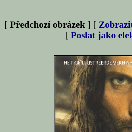
[
Předchozí obrázek
] [
Zobrazi
[
Poslat jako el