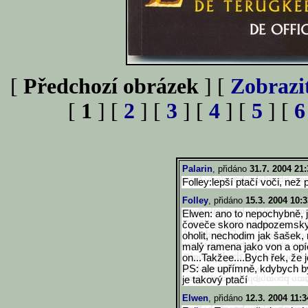
[
Předchozí obrázek
] [
Zobrazi
[
1
] [
2
] [
3
] [
4
] [
5
] [
6
Palarin
, přidáno
31.7. 2004 21:
Folley:lepší ptačí voči, než
Folley
, přidáno
15.3. 2004 10:3
Elwen: ano to nepochybně, je
čoveče skoro nadpozemsky.
oholit, nechodim jak šašek
malý ramena jako von a opí
on...Takžee....Bych řek, že 
PS: ale upřímně, kdybych byl 
je takový ptačí
Elwen
, přidáno
12.3. 2004 11:3