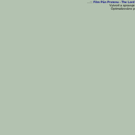
...:::
Film Pán Prstenu - The Lord
Vytvoril a spravuj
Optimalizováno pr