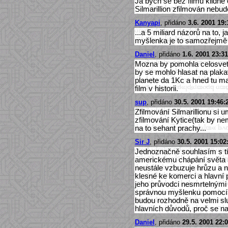
Já bych se bez filmu klidně
Silmarillion zfilmován nebud
Kanyapi
, přidáno
3.6. 2001 19:
...a 5 miliard názorů na to,
myšlenka je to samozřejmě
Daniel
, přidáno
1.6. 2001 23:31
Mozna by pomohla celosvetov
by se mohlo hlasat na plak
planete da 1Kc a hned tu ma
film v historii.
sup
, přidáno
30.5. 2001 19:46:
Zfilmování Silmarillionu si
zfilmování Kytice(tak by nem
na to sehant prachy...
Sir J
, přidáno
30.5. 2001 15:02
Jednoznačně souhlasím s tím
americkému chápání světa 
neustále vzbuzuje hrůzu a n
klesné ke komerci a hlavní 
jeho průvodci nesmrtelnými 
správnou myšlenku pomocí ch
budou rozhodně na velmi slu
hlavních důvodů, proč se na t
Daniel
, přidáno
29.5. 2001 22: