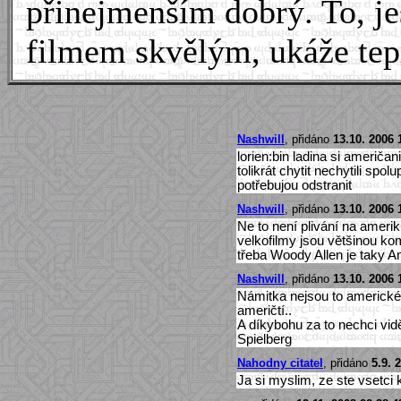
přinejmenším dobrý. To, je
filmem skvělým, ukáže tep
Nashwill
, přidáno
13.10. 2006 
lorien:bin ladina si američan
tolikrát chytit nechytili spol
potřebujou odstranit
Nashwill
, přidáno
13.10. 2006 
Ne to není plivání na ameriku
velkofilmy jsou většinou k
třeba Woody Allen je taky Am
Nashwill
, přidáno
13.10. 2006 
Námitka nejsou to americké 
američtí..
A díkybohu za to nechci vidě
Spielberg
Nahodny citatel
, přidáno
5.9. 
Ja si myslim, ze ste vsetci 