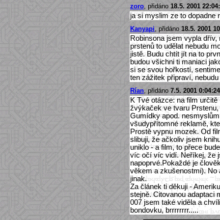
zoro
, přidáno
18.5. 2001 22:04
ja si myslim ze to dopadne n
Kanyapi
, přidáno
18.5. 2001 10
Robinsona jsem vypla dřív,
prstenů to udělat nebudu moc
jistě. Budu chtít jít na to p
budou všichni ti maniaci jak
si se svou hořkostí, sentim
ten zážitek připraví, nebudu
Rían
, přidáno
7.5. 2001 0:04:24
K Tvé otázce: na film určitě
žvýkaček ve tvaru Prstenu,
Gumídky apod. nesmyslům s
všudypřítomné reklamě, kte
Prostě vypnu mozek. Od fil
slibuji, že ačkoliv jsem knih
uniklo - a film, to přece bud
víc očí víc vidí. Neříkej, že
napoprvé.Pokaždé je člověk
věkem a zkušenostmi). No a 
jinak.
Za článek ti děkuji - Ameri
stejně. Citovanou adaptaci 
007 jsem také viděla a chvíli
bondovku, brrrrrrrr.....