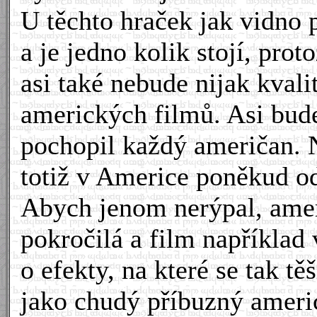
U těchto hraček jak vidno 
a je jedno kolik stojí, prot
asi také nebude nijak kvali
amerických filmů. Asi bud
pochopil každý američan. 
totiž v Americe poněkud o
Abych jenom nerýpal, amer
pokročilá a film například
o efekty, na které se tak t
jako chudý příbuzný americ