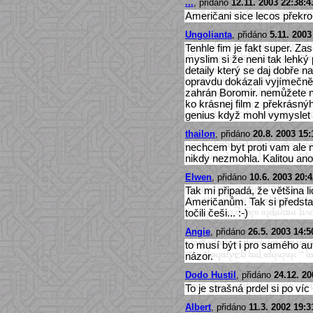
...
, přidáno
12.11. 2003 22:38:4
Američani sice lecos překrout
Ungolianta
, přidáno
5.11. 2003
Tenhle fim je fakt super. Za
myslim si že neni tak lehký
detaily který se daj dobře na
opravdu dokázali vyjímečně d
zahrán Boromir. nemůžete nik
ko krásnej film z překrásný
genius když mohl vymyslet
thailon
, přidáno
20.8. 2003 15:
nechcem byt proti vam ale 
nikdy nezmohla. Kalitou ano, 
Elwen
, přidáno
10.6. 2003 20:4
Tak mi připadá, že většina l
Američanům. Tak si představ
točili češi... :-)
Angie
, přidáno
26.5. 2003 14:5
to musí být i pro samého aut
názor.
Dodo Hustil
, přidáno
24.12. 20
To je strašná prdel si po víc
Albert
, přidáno
11.3. 2002 19:3