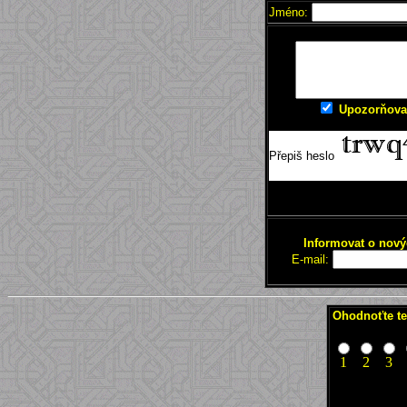
Jméno:
Upozorňovat
Přepiš heslo
Informovat o nový
E-mail:
Ohodnoťte te
1
2
3