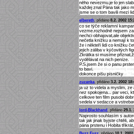
něho nevezmu.je to jen slab
každej znal Pána tak jako m
jsme se o tom bavili mezi l
elbereth
, přidáno
8.2. 2002 15:
co se týče reklamní kampaně
vezme.rozhodně nejsem zas
nechci obhajovat,ale objektiv
nečetla knížku a nemají k t
že i někteří lidi co knížku če
jejich záliba v kýčovitých fig
Zkrátka si musíme přiznat,ž
vydělávat na nich peníze.
P.S.jsem že si o panu prs
to bavi.
dokonce píšu písničky
zuzanka
, přidáno
3.2. 2002 18:
ja uz to videla a myslim, ze
nez spokojena... par veci, kt
celkove ten film pusobi dobr
sedela v sedacce a vstrebaval
lord-Blackhand
, přidáno
29.1.
Naprosto souhlasím s autor
tak jak jinak byjste chtěli, 
pána prstenu i Hobita třikrát
Buzz Fuzz
, přidáno
10.1. 2002