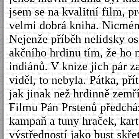
jsem se na kvalitní film, 
velmi dobrá kniha. Nicmén
Nejenže příběh nelidsky os
akčního hrdinu tím, že ho n
indiánů. V knize jich pár za
viděl, to nebyla. Pátka, př
jak jinak než hrdinně zemří
Filmu Pán Prstenů předchá
kampaň a tuny hraček, kart
výstředností jako bust skře