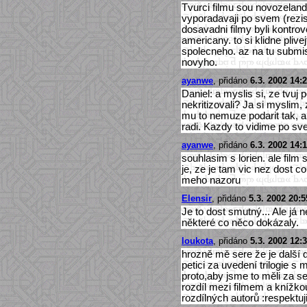
Tvurci filmu sou novozeland
vyporadavaji po svem (rezise
dosavadni filmy byli kontrov
americany. to si klidne plive
spolecneho. az na tu submis
novyho.
ayanwe
, přidáno
6.3. 2002 14:
Daniel: a myslis si, ze tvuj 
nekritizovali? Ja si myslim,
mu to nemuze podarit tak, ab
radi. Kazdy to vidime po sv
ayanwe
, přidáno
6.3. 2002 14:
souhlasim s lorien. ale film s
je, ze je tam vic nez dost c
meho nazoru
Elensir
, přidáno
5.3. 2002 20:5
Je to dost smutný... Ale já
některé co něco dokázaly.
loukota
, přidáno
5.3. 2002 12:
hrozně mě sere že je další 
petici za uvedení trilogie
proto,aby jsme to měli za se
rozdíl mezi filmem a knížkou 
rozdílných autorů :respektuji