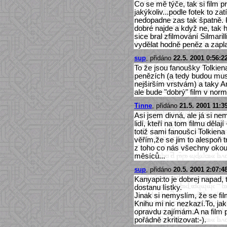
Co se mě týče, tak si film 
jakýkoliv...podle fotek to z
nedopadne zas tak špatně. K
dobré najde a když ne, tak 
sice bral zfilmování Silmaril
vydělat hodně peněz a zaplati
sup
, přidáno
22.5. 2001 0:56:2
To že jsou fanoušky Tolkien
penězích (a tedy budou muse
nejširším vrstvám) a taky Ar
ale bude "dobrý" film v nor
Tinne
, přidáno
21.5. 2001 11:3
Asi jsem divná, ale já si n
lidí, kteří na tom filmu dělaj
totiž sami fanoušci Tolkiena 
věřím,že se jim to alespoň t
z toho co nás všechny okouz
měsíců...
sup
, přidáno
20.5. 2001 2:07:4
Kanyapi:to je dobrej napad
dostanu lístky.
Jinak si nemyslím, že se fil
Knihu mi nic nezkazí.To, jak
opravdu zajímám.A na film 
pořádně zkritizovat:-).