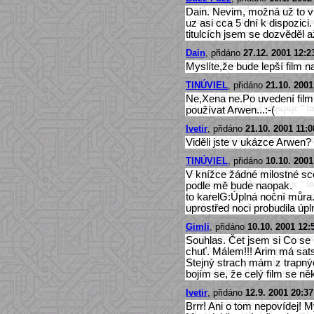
Dain. Nevim, možná už to ví
uz asi cca 5 dní k dispozici.
titulcích jsem se dozvěděl a
Dain
, přidáno
27.12. 2001 12:2
Myslíte,že bude lepší film
TINÚVIEL
, přidáno
21.10. 2001
Ne,Xena ne.Po uvedení film
používat Arwen...:-(
Ivetir
, přidáno
21.10. 2001 11:0
Viděli jste v ukázce Arwen
TINÚVIEL
, přidáno
10.10. 2001
V knížce žádné milostné sc
podle mě bude naopak.
to karelG:Úplná noční můra.
uprostřed noci probudila úp
Gimli
, přidáno
10.10. 2001 12:
Souhlas. Čet jsem si Co se 
chuť. Málem!!! Arim má sats
Stejný strach mám z trapný
bojím se, že celý film se n
Ivetir
, přidáno
12.9. 2001 20:37
Brrr! Ani o tom nepovídej! M