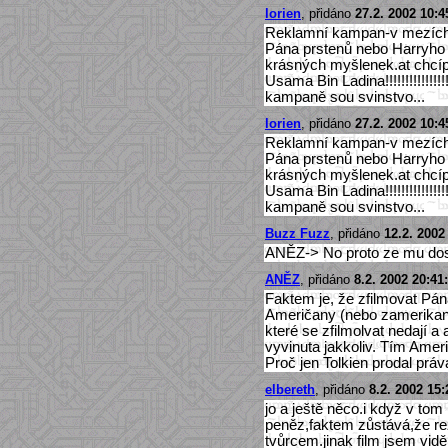
lorien
, přidáno
27.2. 2002 10:4
Reklamní kampan-v mezích- 
Pána prstenů nebo Harryho Po
krásných myšlenek.at chc
Usama Bin Ladina!!!!!!!!!!!!!!!!
kampaně sou svinstvo...
lorien
, přidáno
27.2. 2002 10:4
Reklamní kampan-v mezích- 
Pána prstenů nebo Harryho Po
krásných myšlenek.at chc
Usama Bin Ladina!!!!!!!!!!!!!!!!
kampaně sou svinstvo...
Buzz Fuzz
, přidáno
12.2. 2002
ANĚZ-> No proto ze mu dosl
ANĚZ
, přidáno
8.2. 2002 20:41
Faktem je, že zfilmovat Pán
Američany (nebo zamerikan
které se zfilmolvat nedají a 
vyvinuta jakkoliv. Tím Amer
Proč jen Tolkien prodal práv
elbereth
, přidáno
8.2. 2002 15:
jo a ještě něco.i když v to
peněz,faktem zůstává,že rež
tvůrcem.jinak film jsem viděl