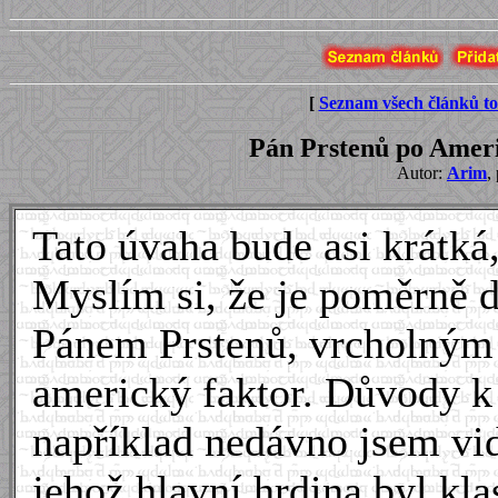
[
Seznam všech článků to
Pán Prstenů po Ameri
Autor:
Arim
,
Tato úvaha bude asi krátká,
Myslím si, že je poměrně d
Pánem Prstenů, vrcholným 
americký faktor. Důvody 
například nedávno jsem vid
jehož hlavní hrdina byl kl