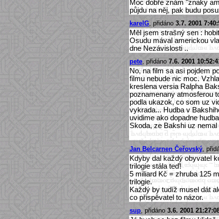
Moc dobře znám "znaky ameri
půjdu na něj, pak budu posu
karelG
, přidáno
3.7. 2001 7:40
Měl jsem strašný sen : hobit
Osudu mával americkou vlajk
dne Nezávislosti ..
pete
, přidáno
7.6. 2001 10:52:4
No, na film sa asi pojdem p
filmu nebude nic moc. Vzhl
kreslena versia Ralpha Baks
poznamenany atmosferou to
podla ukazok, co som uz vid
vykrada... Hudba v Bakshih
uvidime ako dopadne hudba v
Skoda, ze Bakshi uz nemal p
Jan Belcarnen Čeřovský
, při
Kdyby dal každý obyvatel ko
trilogie stála teď!
5 miliard Kč = zhruba 125 mi
trilogie.
Každý by tudíž musel dát ale
co přispěvatel to názor.
sup
, přidáno
3.6. 2001 21:27:0