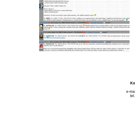
Ko
e-mai
te